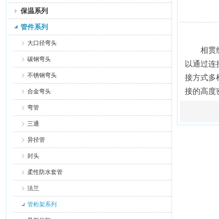
保温系列
管件系列
大口径弯头
相贯线管（
碳钢弯头
以通过连
不锈钢弯头
接方式多
接的高度
合金弯头
弯管
三通
异径管
封头
柔性防水套管
法兰
管桁架系列